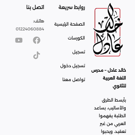
روابط سريعة
اتصل بنا
هاتف:
الصفحة الرئيسية
01224060884
الكورسات
تسجيل
تسجيل دخول
خالد عادل – مدرس
اللغة العربية
تواصل معنا
للثانوي
بأبسط الطرق
والأساليب، بساعد
الطلبة يفهموا
العربي من غير
تعقيد، ويحبوا